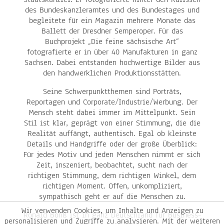
des Bundeskanzleramtes und des Bundestages und
begleitete für ein Magazin mehrere Monate das
Ballett der Dresdner Semperoper. Für das
Buchprojekt „Die feine sächsische Art“
fotografierte er in über 40 Manufakturen in ganz
Sachsen. Dabei entstanden hochwertige Bilder aus
den handwerklichen Produktionsstätten.
Seine Schwerpunktthemen sind Porträts,
Reportagen und Corporate/
Industrie/
Werbung. Der
Mensch steht dabei immer im Mittelpunkt. Sein
Stil ist klar, geprägt von einer Stimmung, die die
Realität auffängt, authentisch. Egal ob kleinste
Details und Handgriffe oder der große Überblick:
Für jedes Motiv und jeden Menschen nimmt er sich
Zeit, inszeniert, beobachtet, sucht nach der
richtigen Stimmung, dem richtigen Winkel, dem
richtigen Moment. Offen, unkompliziert,
sympathisch geht er auf die Menschen zu.
Wir verwenden Cookies, um Inhalte und Anzeigen zu
Ronald Bonß ist in ganz Deutschland für Business-
personalisieren und Zugriffe zu analysieren. Mit der weiteren